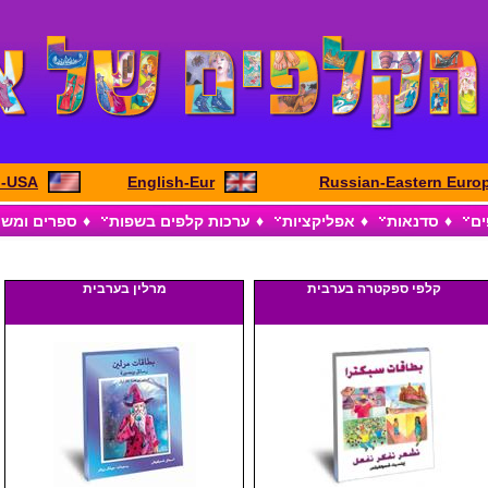
h-USA
English-Eur
Russian-Eastern Euro
ים
♦
סדנאות
♦
אפליקציות
♦
ערכות קלפים בשפות
♦
ספרים ומש
קלפי ספקטרה בערבית
מרלין בערבית