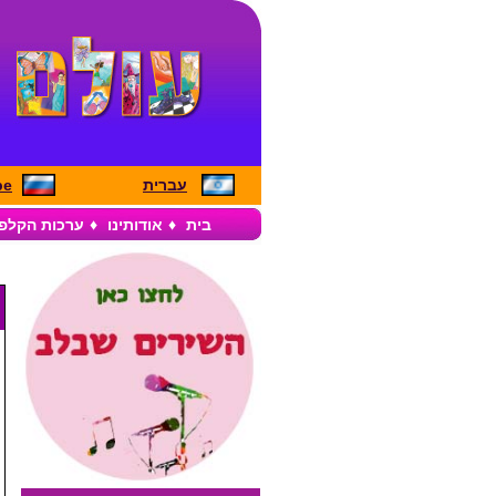
עברית
pe
בית
♦
אודותינו
♦
ערכות הקלפ