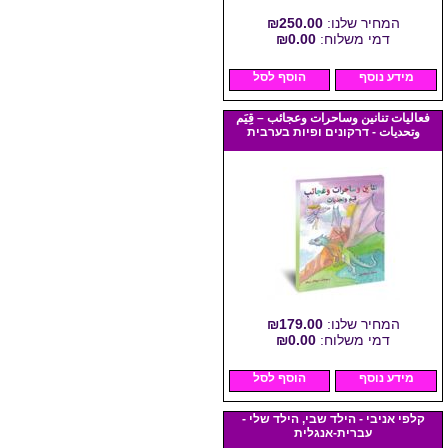
המחיר שלנו:
₪250.00
דמי משלוח:
₪0.00
מידע נוסף
הוסף לסל
فعاليات تنانين وساحرات وعجائب – قِيَم
وتحديات - דרקונים ופיות בערבית
המחיר שלנו:
₪179.00
דמי משלוח:
₪0.00
מידע נוסף
הוסף לסל
קלפי אניבי - הילד שבי, הילד שלי -
עברית-אנגלית