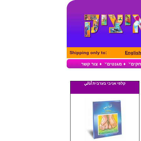
Shipping only to:
Englis
חקים
♦
מגנטים
♦
צור קשר
קלפי אניבי בערבית أنالي