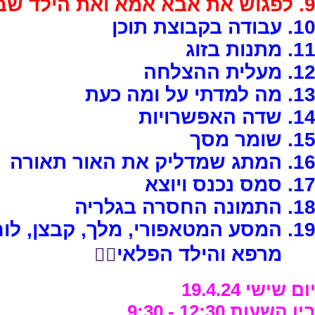
 לפגוש את אבא אמא ואת הילד שבי
1. עבודה בקבוצת תוכן
1. מתנות בזוג
1. מעלית ההצלחה
1. מה למדתי על ומה כעת
1. שדה האפשרויות
1. שומר מסך
1. המתג שמדליק את האור תאורה
1. סמס נכנס ויוצא
1. התמונה החסרה בגלריה
. המסע המטאפורי, מלך, קבצן, לוחם,
רפא והילד הפלאי
🤹‍♀️
ום שישי 19.4.24
ין השעות 12:30 - 9:30