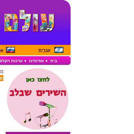
עברית
pe
בית
♦
אודותינו
♦
ערכות הקלפ
דף
סד
ס
מ