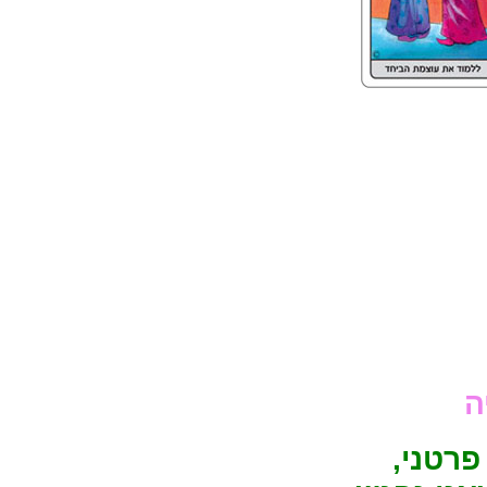
ה
פרטני,