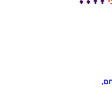
👨‍👨‍👧‍👧