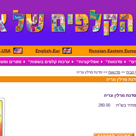
h-USA
English-Eur
Russian-Eastern Euro
ים
♦
סדנאות
♦
אפליקציות
♦
ערכות קלפים בשפות
♦
ספרים ומש
 הבית
>>
סדנאות
>> סדנת מרלין ונריה
נת מרלין ונריה
דנת מרלין ונריה
חיר בש"ח:
280.00